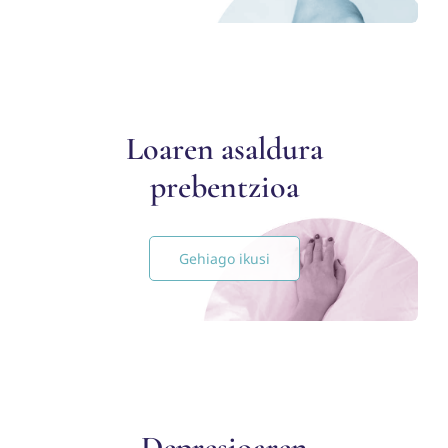
Loaren asaldura
prebentzioa
Gehiago ikusi
Depresioaren