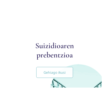
Suizidioaren
prebentzioa
Gehiago ikusi