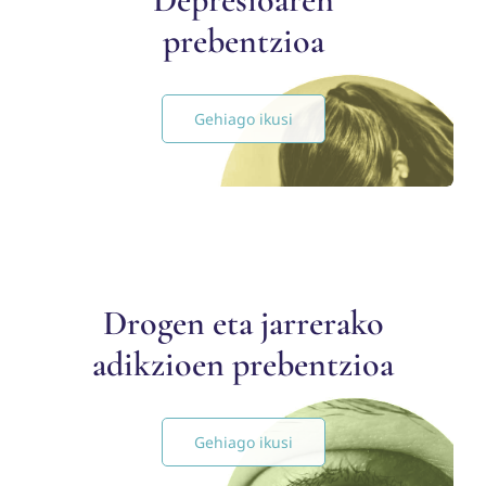
prebentzioa
Gehiago ikusi
Drogen eta jarrerako
adikzioen prebentzioa
Gehiago ikusi