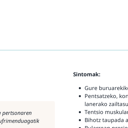
Sintomak:
Gure buruarekiko
Pentsatzeko, kon
lanerako zailtas
Tentsio muskular
a pertsonaren
Bihotz taupada a
sufrimenduagatik
Bularrean presio