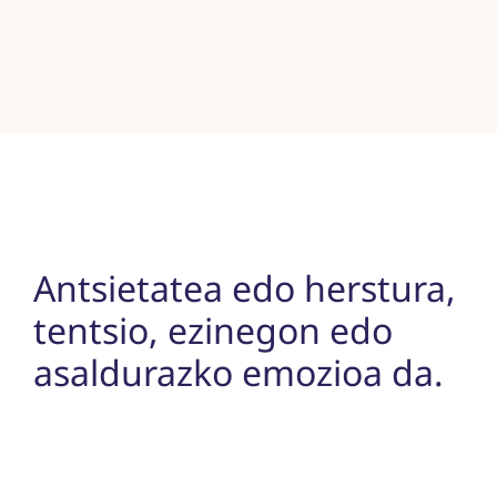
Antsietatea edo herstura,
tentsio, ezinegon edo
asaldurazko emozioa da.