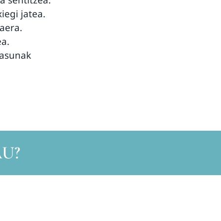
iegi jatea.
aera.
ea.
ltasunak
U?