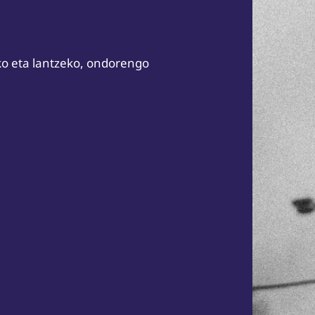
ko eta lantzeko, ondorengo