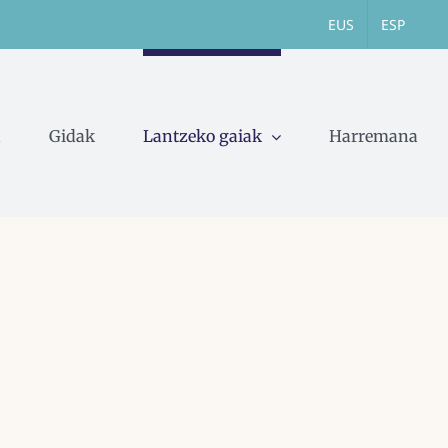
EUS
ESP
a
Gidak
Lantzeko gaiak
Harremana