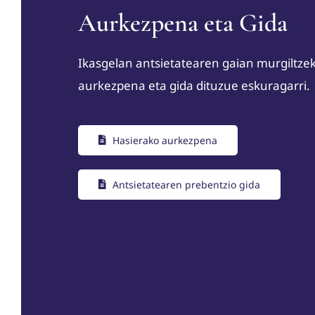
Aurkezpena eta Gida
Ikasgelan antsietatearen gaian murgiltze
aurkezpena eta gida dituzue eskuragarri.
Hasierako aurkezpena
Antsietatearen prebentzio gida