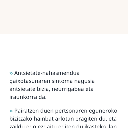
Antsietate-nahasmendua
gaixotasunaren sintoma nagusia
antsietate bizia, neurrigabea eta
iraunkorra da.
Pairatzen duen pertsonaren eguneroko
bizitzako hainbat arlotan eragiten du, eta
zaildu edo ezgaitu egiten du ikasteko, lan