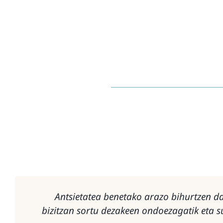
Antsietatea benetako arazo bihurtzen d
bizitzan sortu dezakeen ondoezagatik eta 