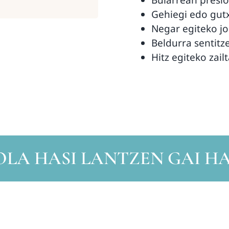
Gehiegi edo gutx
Negar egiteko jo
Beldurra sentitz
Hitz egiteko zai
OLA HASI LANTZEN GAI HA