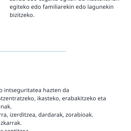
egiteko edo familiarekin edo lagunekin
bizitzeko.
 intseguritatea hazten da
tzentratzeko, ikasteko, erabakitzeko eta
unak.
ra, izerditzea, dardarak, zorabioak.
zkarrak.
a sentitzea.