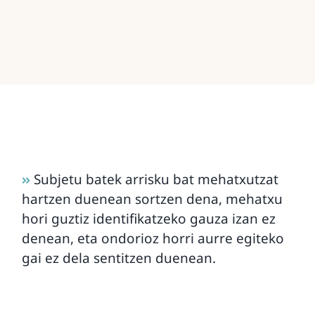
Subjetu batek arrisku bat mehatxutzat
hartzen duenean sortzen dena, mehatxu
hori guztiz identifikatzeko gauza izan ez
denean, eta ondorioz horri aurre egiteko
gai ez dela sentitzen duenean.