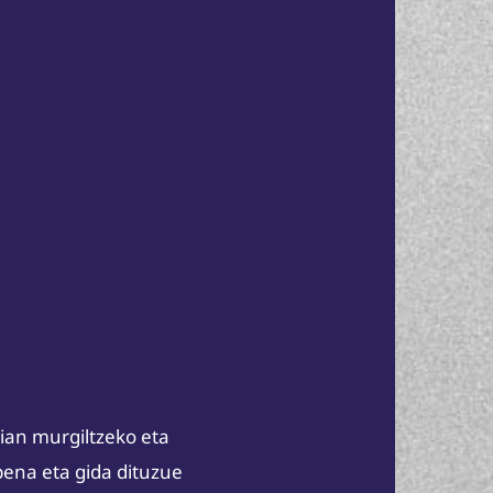
ian murgiltzeko eta
ena eta gida dituzue