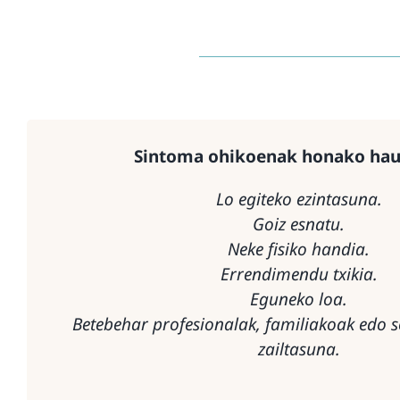
Sintoma ohikoenak honako hau
Lo egiteko ezintasuna.
Goiz esnatu.
Neke fisiko handia.
Errendimendu txikia.
Eguneko loa.
Betebehar profesionalak, familiakoak edo s
zailtasuna.