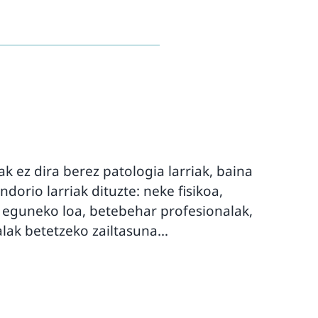
ez dira berez patologia larriak, baina
dorio larriak dituzte: neke fisikoa,
 eguneko loa, betebehar profesionalak,
alak betetzeko zailtasuna…