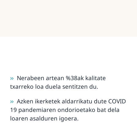
Nerabeen artean %38ak kalitate
txarreko loa duela sentitzen du.
Azken ikerketek aldarrikatu dute COVID
19 pandemiaren ondorioetako bat dela
loaren asalduren igoera.