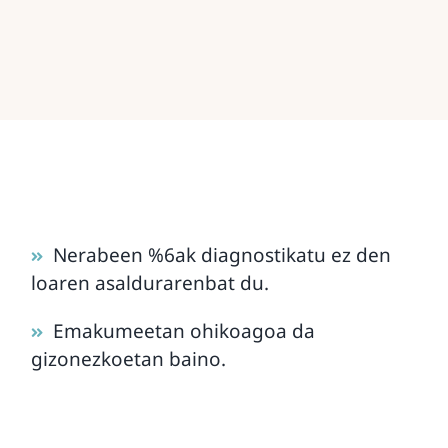
Nerabeen %6ak diagnostikatu ez den
loaren asaldurarenbat du.
Emakumeetan ohikoagoa da
gizonezkoetan baino.