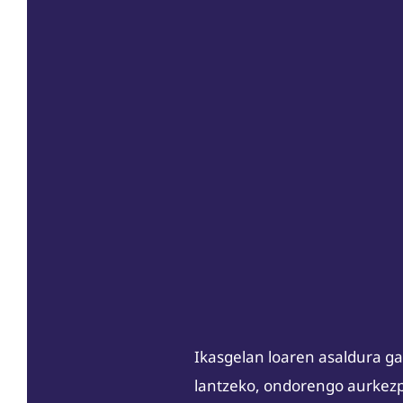
Ikasgelan loaren asaldura ga
lantzeko, ondorengo aurkezp