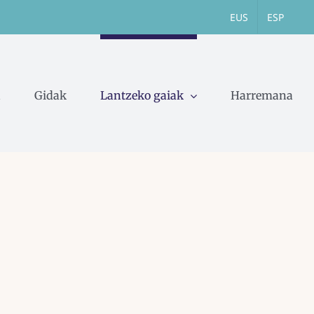
EUS
ESP
a
Gidak
Lantzeko gaiak
Harremana