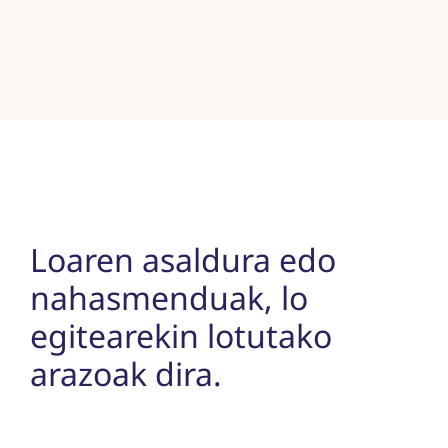
Loaren asaldura edo
nahasmenduak, lo
egitearekin lotutako
arazoak dira.