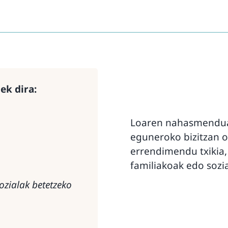
ek dira:
Loaren nahasmenduak 
eguneroko bizitzan on
errendimendu txikia,
familiakoak edo sozi
ozialak betetzeko